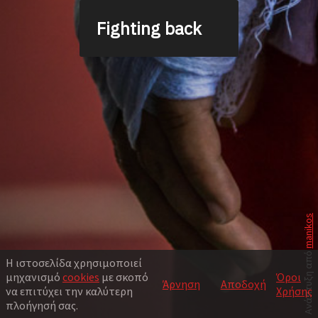
Fighting back
manikos
Ανάπτυξη από
Η ιστοσελίδα χρησιμοποιεί
μηχανισμό
cookies
με σκοπό
Όροι
Άρνηση
Αποδοχή
να επιτύχει την καλύτερη
Χρήσης
πλοήγησή σας.