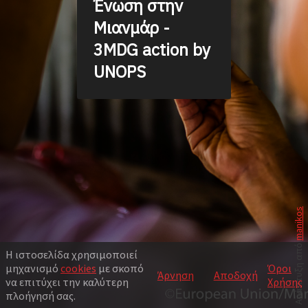
Ένωση στην
Μιανμάρ -
3MDG action by
UNOPS
manikos
Ανάπτυξη από
Η ιστοσελίδα χρησιμοποιεί
μηχανισμό
cookies
με σκοπό
Όροι
Άρνηση
Αποδοχή
να επιτύχει την καλύτερη
Χρήσης
πλοήγησή σας.