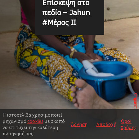
Επίσκεψη στο
πεδίο – Jahun
#Μέρος II
manikos
Ανάπτυξη από
Η ιστοσελίδα χρησιμοποιεί
μηχανισμό
cookies
με σκοπό
Όροι
Άρνηση
Αποδοχή
να επιτύχει την καλύτερη
Χρήσης
πλοήγησή σας.