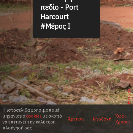
πεδίο - Port
Harcourt
#Μέρος I
manikos
Ανάπτυξη από
Η ιστοσελίδα χρησιμοποιεί
μηχανισμό
cookies
με σκοπό
Όροι
Άρνηση
Αποδοχή
να επιτύχει την καλύτερη
Χρήσης
πλοήγησή σας.