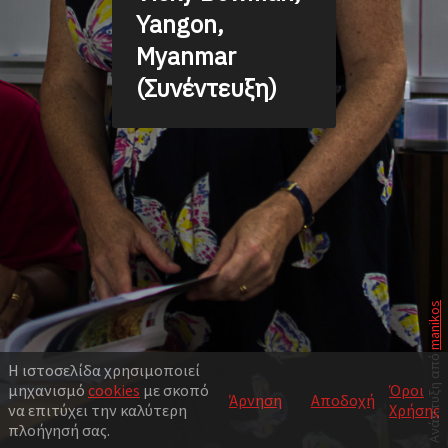
Yangon,
Myanmar
(Συνέντευξη)
manikos
Ανάπτυξη από
Η ιστοσελίδα χρησιμοποιεί
μηχανισμό
cookies
με σκοπό
Όροι
Άρνηση
Αποδοχή
να επιτύχει την καλύτερη
Χρήσης
πλοήγησή σας.