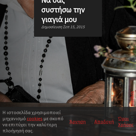
συστήσω την
γιαγιά μου
Δημοσίευση Σεπ 15, 2015
manikos
Ανάπτυξη από
Η ιστοσελίδα χρησιμοποιεί
μηχανισμό
cookies
με σκοπό
Όροι
Άρνηση
Αποδοχή
να επιτύχει την καλύτερη
Χρήσης
πλοήγησή σας.