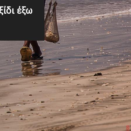
ίδι έξω