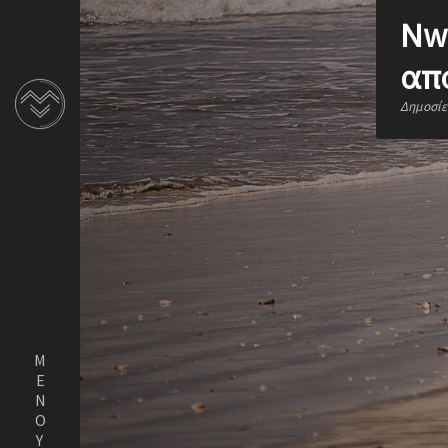
Nwy
απ
Δημοσίε
ΜΕΝΟΥ