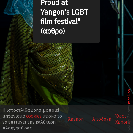
Proud at
Yangon’s LGBT
film festival"
(άρθρο)
manikos
Ανάπτυξη από
Η ιστοσελίδα χρησιμοποιεί
μηχανισμό
cookies
με σκοπό
Όροι
Άρνηση
Αποδοχή
να επιτύχει την καλύτερη
Χρήσης
πλοήγησή σας.