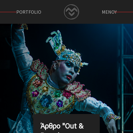
PORTFOLIO
ΜΕΝΟΥ
Άρθρο "Out &